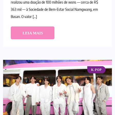
realizou uma doação de 100 milhões de wons — cerca de R$
363 mil — à Sociedade de Bem-Estar Social Namgwang, em
Busan. O valor […]
LEIA MAIS
K-POP
BLOG