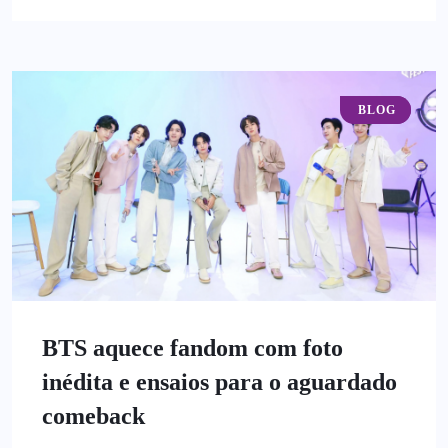
K-POP
BLOG
BTS aquece fandom com foto
inédita e ensaios para o aguardado
comeback