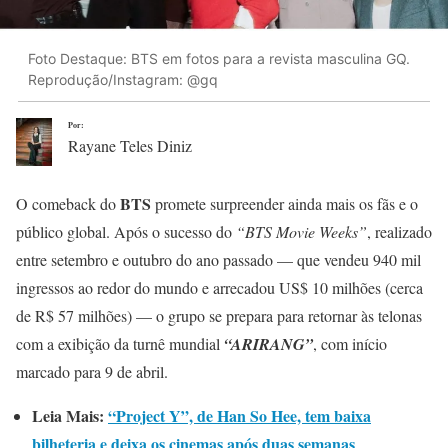
Foto Destaque: BTS em fotos para a revista masculina GQ.
Reprodução/Instagram: @gq
Por:
Rayane Teles Diniz
BTS
O comeback do
promete surpreender ainda mais os fãs e o
público global. Após o sucesso do
“BTS Movie Weeks”
, realizado
entre setembro e outubro do ano passado — que vendeu 940 mil
ingressos ao redor do mundo e arrecadou US$ 10 milhões (cerca
de R$ 57 milhões) — o grupo se prepara para retornar às telonas
com a exibição da turnê mundial
“ARIRANG”
, com início
marcado para 9 de abril.
Leia Mais:
“Project Y”, de Han So Hee, tem baixa
bilheteria e deixa os cinemas após duas semanas